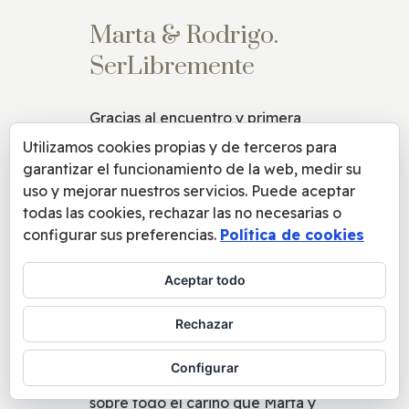
Marta & Rodrigo.
SerLibremente
Gracias al encuentro y primera
colaboración con Marta y
Utilizamos cookies propias y de terceros para
Rodrigo, fue que flowpiano
garantizar el funcionamiento de la web, medir su
empezó a ser visible a través de
uso y mejorar nuestros servicios. Puede aceptar
todas las cookies, rechazar las no necesarias o
«plumas», el
vídeo que inauguró
configurar sus preferencias.
Política de cookies
el canal de youtube de
flowpiano
allá por el 2015.
Aceptar todo
Desde entonces hemos seguido
Rechazar
compartiendo algunos vuelos,
desde la elegancia, la
Configurar
profesionalidad y el cariño,
sobre todo el cariño que Marta y