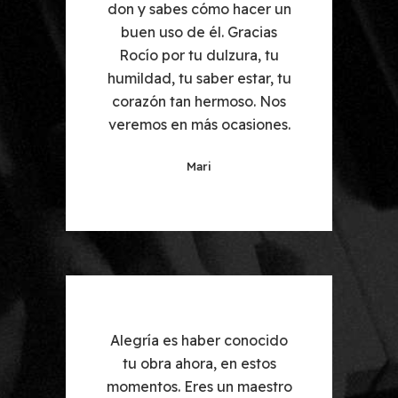
r un
don y sabes cómo hacer un
don
as
buen uso de él. Gracias
b
tu
Rocío por tu dulzura, tu
R
, tu
humildad, tu saber estar, tu
hum
Nos
corazón tan hermoso. Nos
co
nes.
veremos en más ocasiones.
ver
Mari
on
Alegría es haber conocido
Ha
 Tu
tu obra ahora, en estos
nía,
momentos. Eres un maestro
gr