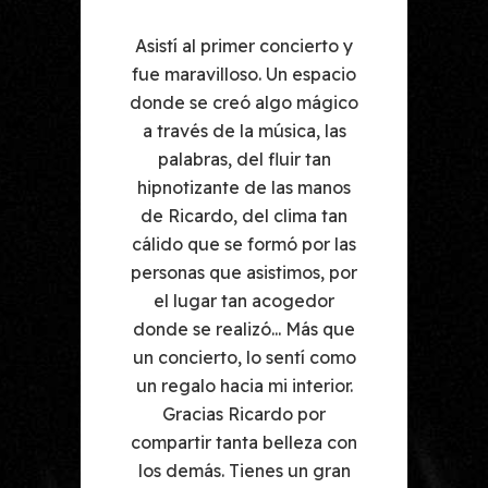
to y
Asistí al primer concierto y
Asi
acio
fue maravilloso. Un espacio
fue
gico
donde se creó algo mágico
don
las
a través de la música, las
a 
n
palabras, del fluir tan
nos
hipnotizante de las manos
hi
tan
de Ricardo, del clima tan
de
 las
cálido que se formó por las
cál
 por
personas que asistimos, por
per
r
el lugar tan acogedor
 que
donde se realizó... Más que
don
como
un concierto, lo sentí como
un 
ior.
un regalo hacia mi interior.
un 
Gracias Ricardo por
 con
compartir tanta belleza con
com
ran
los demás. Tienes un gran
lo