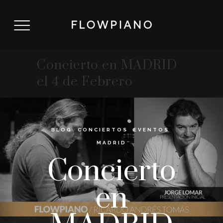
Concierto en MADRID
el 4 de Febrero
BLOG
,
CONCIERTOS
,
EVENTOS
,
MADRID
Concierto
en