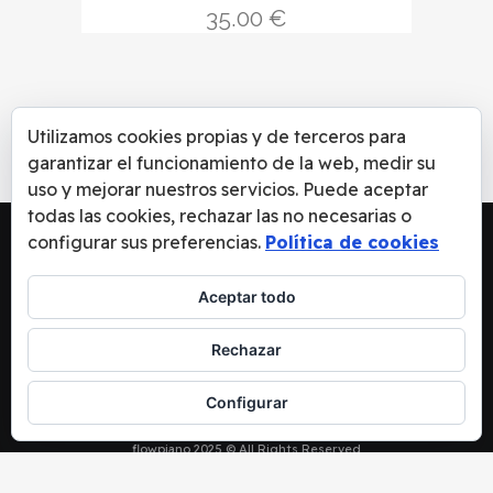
35.00
€
Utilizamos cookies propias y de terceros para
garantizar el funcionamiento de la web, medir su
uso y mejorar nuestros servicios. Puede aceptar
todas las cookies, rechazar las no necesarias o
configurar sus preferencias.
Política de cookies
Aceptar todo
Rechazar
MÚSICA
–
CONCIERTOS
–
MOMENTS
Configurar
AVISO LEGAL
–
POLÍTICA DE PRIVACIDAD
–
POLITICA DE COOKIES
–
CONDICIONES
DE VENTA
flowpiano 2025 © All Rights Reserved