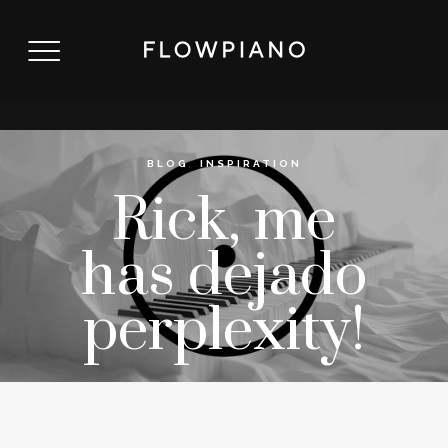
BLOG
,
INSPIRATION
Rick, me
has dejado
perplexity!