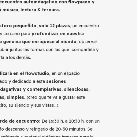
encuentro autoindagativo con flowpiano y
n música, lectura & ternura.
aforo pequeñito, solo 12 plazas,
un encuentro
 y cercano para
profundizar en nuestra
za genuina que enriquece al mundo
, observar
ubrir juntos las formas con las que compartirla y
rla a los demás.
lizará en el flowstudio
, en un espacio
ado y dedicado a esta
sesiones
dagativas y contemplativas, silenciosas,
as, simples.
(creo que te va a gustar este
ito, su silencio y sus vistas…).
arde de encuentro:
De 16:30 h. a 20:30 h. con un
o descanso y refrigerio de 20-30 minutos. Se