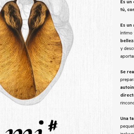
Es un 
tú, co
Es un 
íntimo
belle
y desc
aporta
Se rea
prepar
autoin
direct
rinconc
Una t
pequeñ